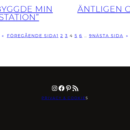
 BYGGDE MIN
ÄNTLIGEN O
STATION”
«
FÖREGÅENDE SIDA
1
2
3
4
5
6
…
9
NÄSTA SIDA
»
Instagram
Facebook
Pinterest
RSS-flöde
PRIVACY & COOKIE
S