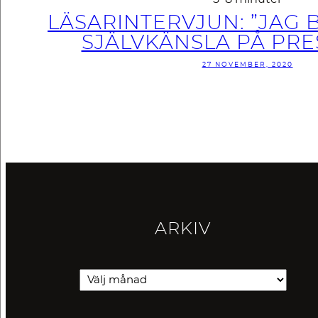
LÄSARINTERVJUN: ”JAG
SJÄLVKÄNSLA PÅ PRE
27 NOVEMBER, 2020
ARKIV