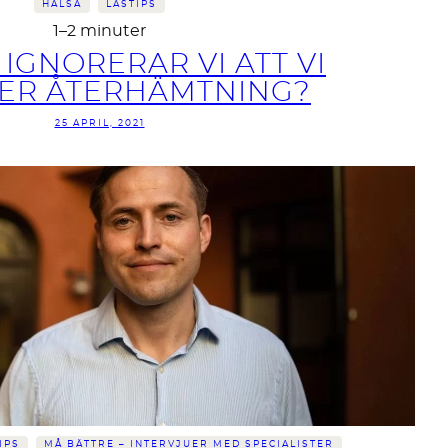
HÄLSA
LÄSTIPS
1–2 minuter
IGNORERAR VI ATT VI
ER ÅTERHÄMTNING?
25 APRIL, 2021
IPS
MÅ BÄTTRE – INTERVJUER MED SPECIALISTER