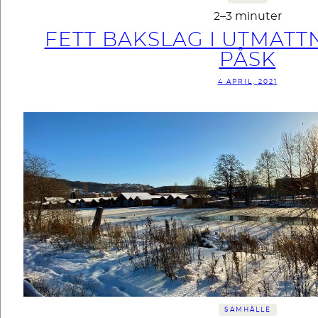
2–3 minuter
FETT BAKSLAG I UTMAT
PÅSK
4 APRIL, 2021
SAMHÄLLE