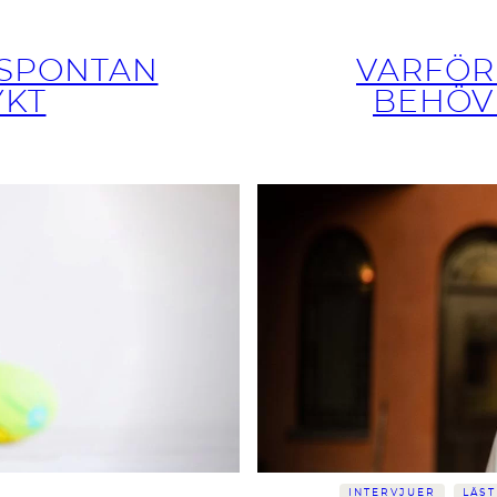
 SPONTAN
VARFÖR 
YKT
BEHÖV
INTERVJUER
LÄST