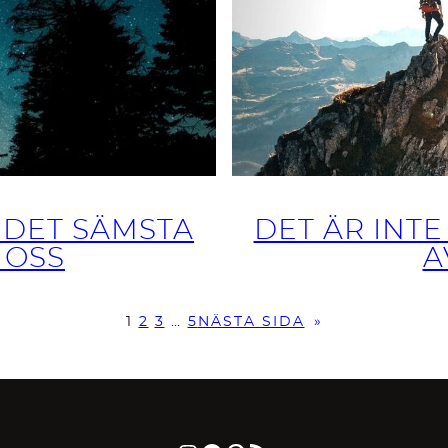
 DET SÄMSTA
DET ÄR INT
 OSS
A
1
2
3
…
5
NÄSTA SIDA
»