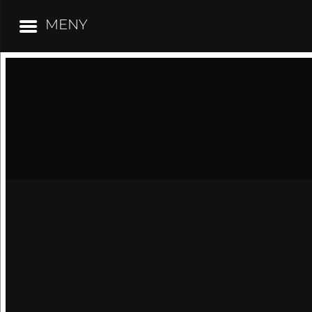
MENY
Hoppa
till
innehåll