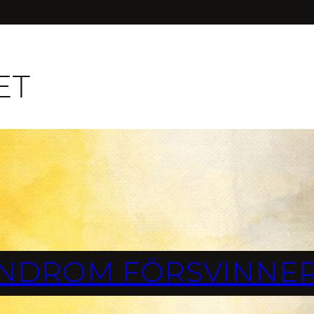
ET
NDROM FÖRSVINNER