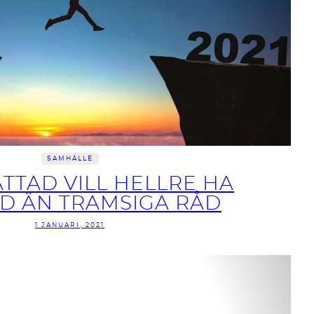
SAMHÄLLE
TTAD VILL HELLRE HA
D ÄN TRAMSIGA RÅD
1 JANUARI, 2021