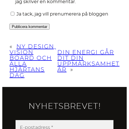
jag skriver en kommentar.
Ja tack, jag vill prenumerera på bloggen
«
NY DESIGN,
VISION
DIN ENERGI GÅR
BOARD OCH
DIT DIN
ALLA
UPPMÄRKSAMHET
HJÄRTANS
ÄR
»
DAG
NYHETSBREVET!