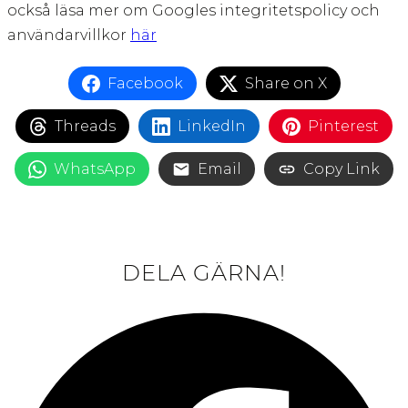
också läsa mer om Googles integritetspolicy och
användarvillkor
här
Facebook
Share on X
Threads
LinkedIn
Pinterest
WhatsApp
Email
Copy Link
DELA GÄRNA!