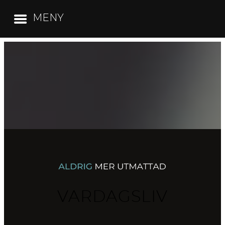
MENY
Hoppa
till
innehåll
VARDAGSLIV