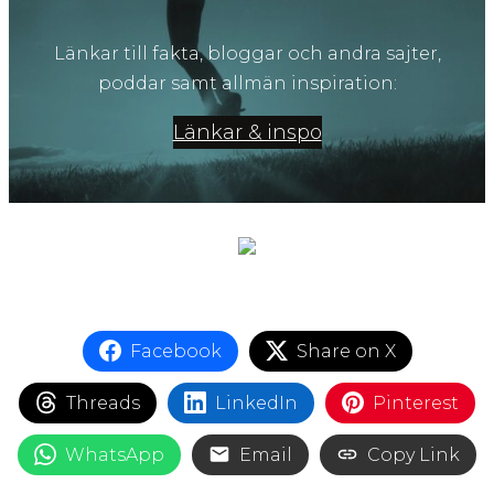
Länkar till fakta, bloggar och andra sajter,
poddar samt allmän inspiration:
Länkar & inspo
Facebook
Share on X
Threads
LinkedIn
Pinterest
WhatsApp
Email
Copy Link