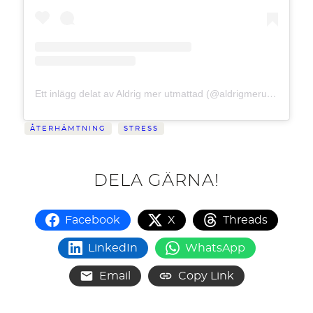
Ett inlägg delat av Aldrig mer utmattad (@aldrigmerutmattad)
ÅTERHÄMTNING
STRESS
DELA GÄRNA!
Facebook
X
Threads
LinkedIn
WhatsApp
Email
Copy Link