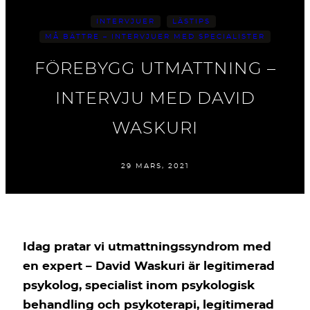
INTERVJUER
LÄSTIPS
MÅ BÄTTRE – INTERVJUER MED SPECIALISTER
FÖREBYGG UTMATTNING –
INTERVJU MED DAVID
WASKURI
29 MARS, 2021
Idag pratar vi utmattningssyndrom med
en expert – David Waskuri är legitimerad
psykolog, specialist inom psykologisk
behandling och psykoterapi, legitimerad