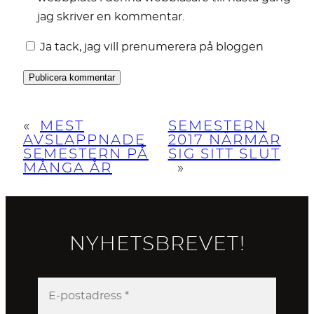
jag skriver en kommentar.
Ja tack, jag vill prenumerera på bloggen
«
MEST
SEMESTERN
AVSLAPPNADE
2017 NÄRMAR
SEMESTERN PÅ
SIG SITT SLUT
MÅNGA ÅR
»
NYHETSBREVET!