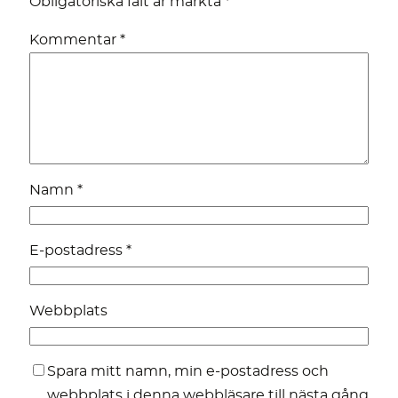
Obligatoriska fält är märkta
*
Kommentar
*
Namn
*
E-postadress
*
Webbplats
Spara mitt namn, min e-postadress och
webbplats i denna webbläsare till nästa gång