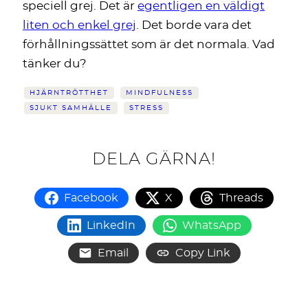
speciell grej. Det är
egentligen en väldigt
liten och enkel grej
. Det borde vara det
förhållningssättet som är det normala. Vad
tänker du?
HJÄRNTRÖTTHET
MINDFULNESS
SJUKT SAMHÄLLE
STRESS
DELA GÄRNA!
Facebook
X
Threads
LinkedIn
WhatsApp
Email
Copy Link