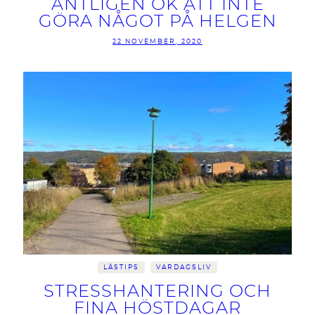
ÄNTLIGEN OK ATT INTE
GÖRA NÅGOT PÅ HELGEN
22 NOVEMBER, 2020
LÄSTIPS
VARDAGSLIV
STRESSHANTERING OCH
FINA HÖSTDAGAR