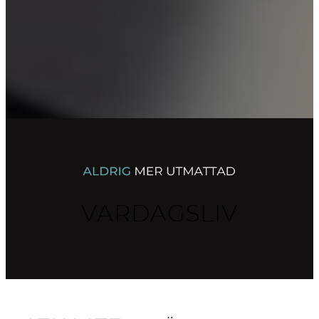
till
innehåll
VARDAGSLIV