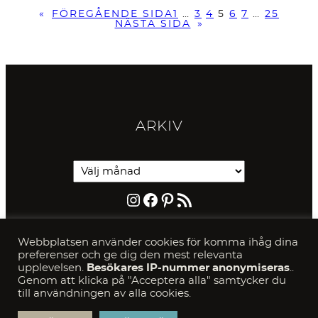
«
FÖREGÅENDE SIDA
1
…
3
4
5
6
7
…
25
NÄSTA SIDA
»
ARKIV
Instagram
Facebook
Pinterest
RSS-flöde
PRIVACY & COOKIE
S
Webbplatsen använder cookies för komma ihåg dina
preferenser och ge dig den mest relevanta
SÖK
upplevelsen.
Besökares IP-nummer anonymiseras
..
Genom att klicka på "Acceptera alla" samtycker du
till användningen av alla cookies.
S
e
a