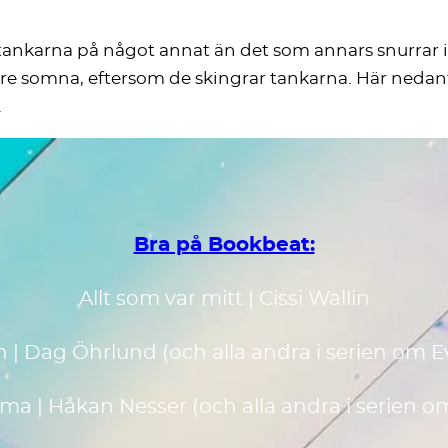
 tankarna på något annat än det som annars snurrar i 
are somna, eftersom de skingrar tankarna. Här nedan
.
Bra på Bookbeat:
Allt som var mitt | Cissi Wallin
n | Dag Öhrlund
(och alla andra i serien om E
urma | Håkan Nesser
(och alla andra i serien 