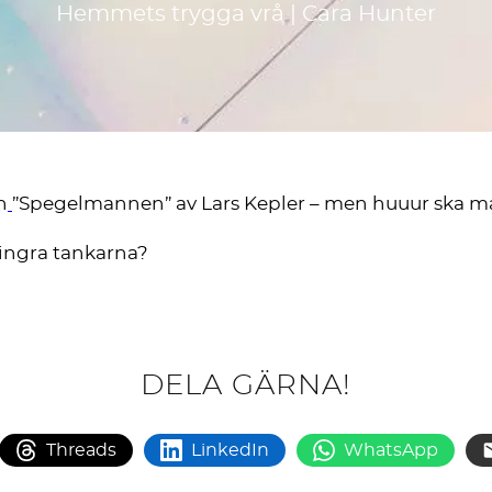
Hemmets trygga vrå | Cara Hunter
n
”Spegelmannen” av Lars Kepler – men huuur ska man
skingra tankarna?
DELA GÄRNA!
Threads
LinkedIn
WhatsApp