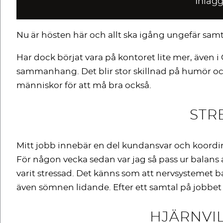
Inläg
Nu är hösten här och allt ska igång ungefär samti
Har dock börjat vara på kontoret lite mer, även i 
sammanhang. Det blir stor skillnad på humör och
människor för att må bra också.
STR
Mitt jobb innebär en del kundansvar och koordinera
För någon vecka sedan var jag så pass ur balans a
varit stressad. Det känns som att nervsystemet b
även sömnen lidande. Efter ett samtal på jobbet 
HJÄRNVI