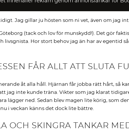
get innehåller reklam genom annonslänkar för Bo
digt. Jag gillar ju hösten som ni vet, även om jag in
Göteborg (tack och lov för munskydd!). Det gör faktiskt
 livsgnista. Hor stort behov jag än har av egentid s
ESSEN FÅR ALLT ATT SLUTA F
nde åt alla håll. Hjärnan får jobba rätt hårt, så kan 
tt jag inte kunde träna. Vikter som jag klarat tidigar
ara lägger ned. Sedan blev magen lite körig, som den
nu i veckan känns det dock lite bättre.
LA OCH SKINGRA TANKAR ME