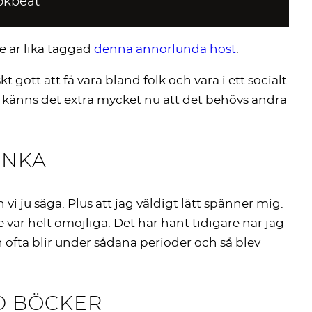
okbeat
te är lika taggad
denna annorlunda höst
.
 gott att få vara bland folk och vara i ett socialt
å känns det extra mycket nu att det behövs andra
UNKA
vi ju säga. Plus att jag väldigt lätt spänner mig.
e var helt omöjliga. Det har hänt tidigare när jag
 ofta blir under sådana perioder och så blev
D BÖCKER