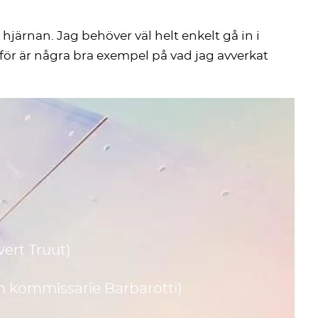
hjärnan. Jag behöver väl helt enkelt gå in i
för är några bra exempel på vad jag avverkat
vert Truut)
om kommissarie Barbarotti)