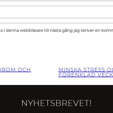
 i denna webbläsare till nästa gång jag skriver en kom
DROM OCH
MINSKA STRESS O
FÖRENKLAD VEC
NYHETSBREVET!