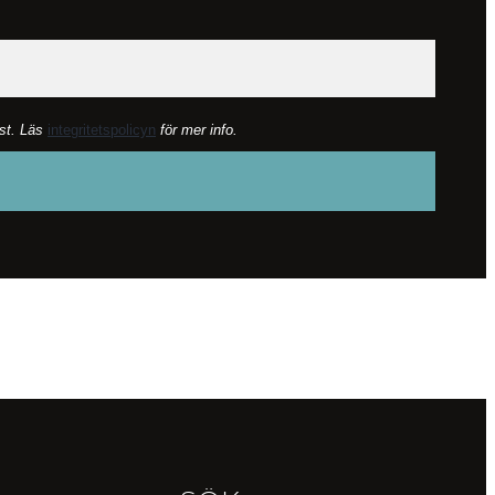
lst. Läs
integritetspolicyn
för mer info.