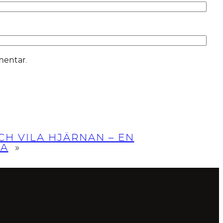
mentar.
CH VILA HJÄRNAN – EN
KA
»