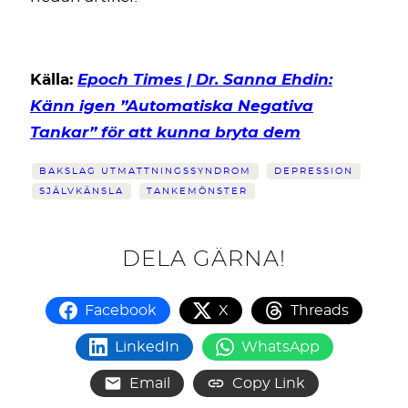
Epoch Times | Dr. Sanna Ehdin:
Källa:
Känn igen ”Automatiska Negativa
Tankar” för att kunna bryta dem
BAKSLAG UTMATTNINGSSYNDROM
DEPRESSION
SJÄLVKÄNSLA
TANKEMÖNSTER
DELA GÄRNA!
Facebook
X
Threads
LinkedIn
WhatsApp
Email
Copy Link