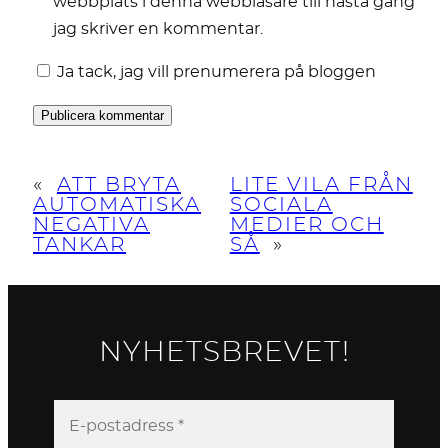
webbplats i denna webbläsare till nästa gång
jag skriver en kommentar.
Ja tack, jag vill prenumerera på bloggen
«
ATT BRYTA
LITE VILA FRÅN
AUTOMATISKA
SOCIALA
NEGATIVA
MEDIER OCH
TANKAR
SÅ
»
NYHETSBREVET!