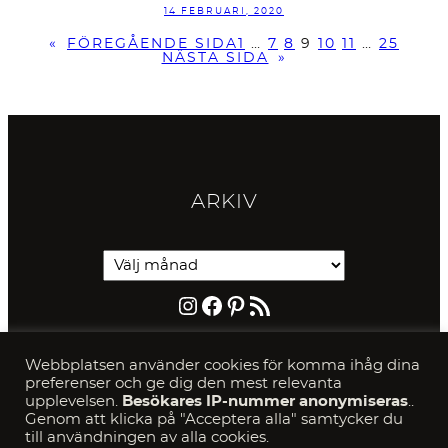
14 FEBRUARI, 2020
«
FÖREGÅENDE SIDA
1
…
7
8
9
10
11
…
25
NÄSTA SIDA
»
ARKIV
Instagram
Facebook
Pinterest
RSS-flöde
PRIVACY & COOKIE
S
Webbplatsen använder cookies för komma ihåg dina
preferenser och ge dig den mest relevanta
SÖK
upplevelsen.
Besökares IP-nummer anonymiseras
..
Genom att klicka på "Acceptera alla" samtycker du
till användningen av alla cookies.
S