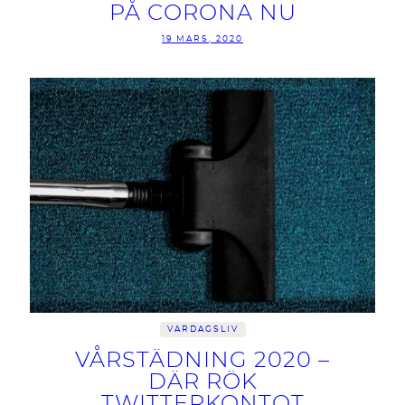
PÅ CORONA NU
19 MARS, 2020
VARDAGSLIV
VÅRSTÄDNING 2020 –
DÄR RÖK
TWITTERKONTOT