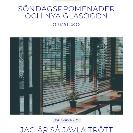
SÖNDAGSPROMENADER
OCH NYA GLASÖGON
23 MARS, 2020
VARDAGSLIV
JAG ÄR SÅ JÄVLA TRÖTT