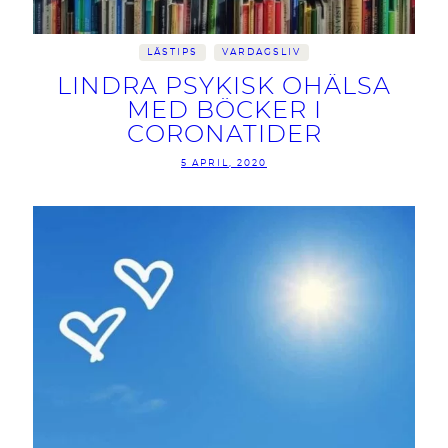
LÄSTIPS
VARDAGSLIV
LINDRA PSYKISK OHÄLSA
MED BÖCKER I
CORONATIDER
5 APRIL, 2020