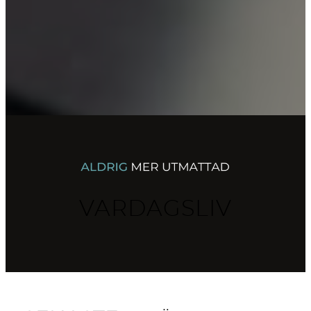
till
innehåll
VARDAGSLIV