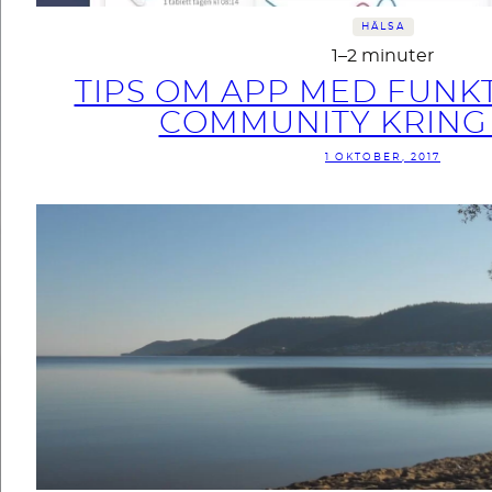
HÄLSA
1–2 minuter
TIPS OM APP MED FUNK
COMMUNITY KRING
1 OKTOBER, 2017