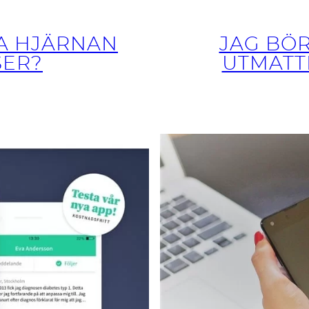
LA HJÄRNAN
JAG BÖR
SER?
UTMATT