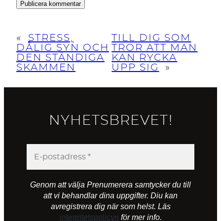
«
STRESS,
TILL DIG SOM
DÅLIG SYN OCH
TROR ATT MAN
DEN STÄNDIGA
KAN RYCKA
SKAMMEN
UPP SIG
»
NYHETSBREVET!
Genom att välja Prenumerera samtycker du till
att vi behandlar dina uppgifter. Diu kan
avregistrera dig när som helst. Läs
integritetspolicyn
för mer info.