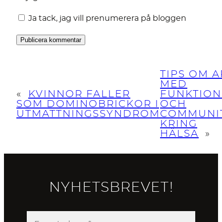
Ja tack, jag vill prenumerera på bloggen
TIPS OM 
MED
«
KVINNOR FALLER
FUNKTION
SOM DOMINOBRICKOR I
OCH
UTMATTNINGSSYNDROM
COMMUNI
KRING
HÄLSA
»
NYHETSBREVET!