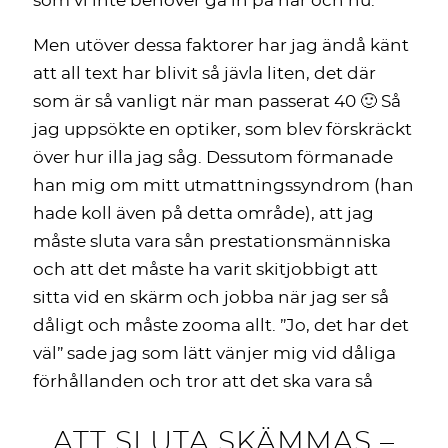
som vi inte behöver gå in på här och nu.
Men utöver dessa faktorer har jag ändå känt
att all text har blivit så jävla liten, det där
som är så vanligt när man passerat 40 🙂 Så
jag uppsökte en optiker, som blev förskräckt
över hur illa jag såg. Dessutom förmanade
han mig om mitt utmattningssyndrom (han
hade koll även på detta område), att jag
måste sluta vara sån prestationsmänniska
och att det måste ha varit skitjobbigt att
sitta vid en skärm och jobba när jag ser så
dåligt och måste zooma allt. ”Jo, det har det
väl” sade jag som lätt vänjer mig vid dåliga
förhållanden och tror att det ska vara så
ATT SLUTA SKÄMMAS –