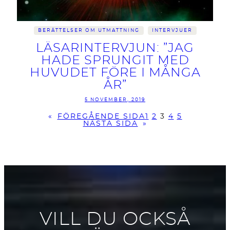
BERÄTTELSER OM UTMATTNING
INTERVJUER
LÄSARINTERVJUN: ”JAG
HADE SPRUNGIT MED
HUVUDET FÖRE I MÅNGA
ÅR”
5 NOVEMBER, 2019
«
FÖREGÅENDE SIDA
1
2
3
4
5
NÄSTA SIDA
»
VILL DU OCKSÅ