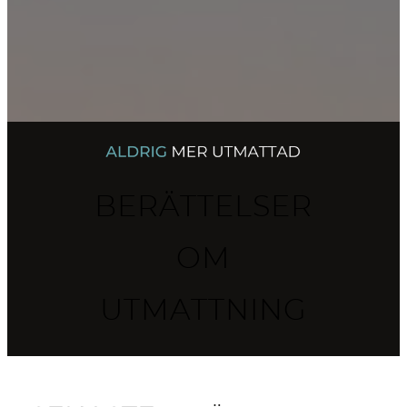
till
innehåll
BERÄTTELSER
OM
UTMATTNING