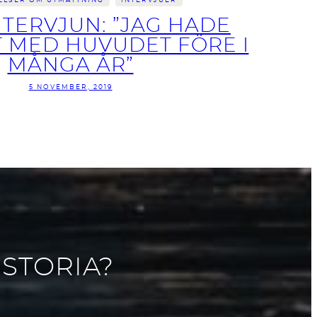
ELSER OM UTMATTNING
INTERVJUER
TERVJUN: ”JAG HADE
 MED HUVUDET FÖRE I
MÅNGA ÅR”
5 NOVEMBER, 2019
ISTORIA?