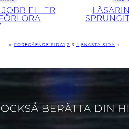
ERVJUER
BERÄTT
 JOBB ELLER
LÄSARIN
 FÖRLORA
SPRUNGIT
”
«
FÖREGÅENDE SIDA
1
2
3
4
5
NÄSTA SIDA
»
 OCKSÅ BERÄTTA DIN H