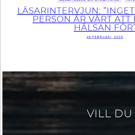
BERÄTTELSER OM UTMATTNING
INT
LÄSARINTERVJUN: ”INGET
PERSON ÄR VÄRT ATT
HÄLSAN FÖR
29 FEBRUARI, 2020
VILL DU