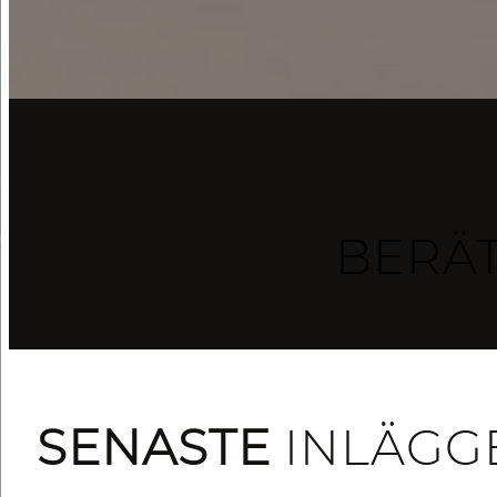
BERÄ
SENASTE
INLÄGG