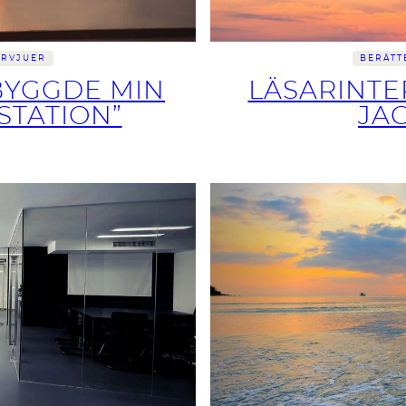
ERVJUER
BERÄTT
 BYGGDE MIN
LÄSARINTE
STATION”
JA