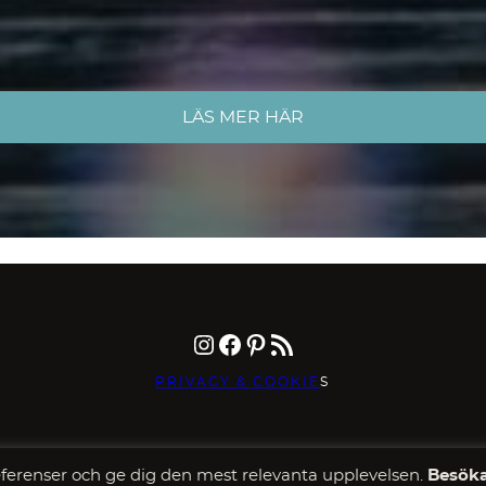
LÄS MER HÄR
Instagram
Facebook
Pinterest
RSS-flöde
PRIVACY & COOKIE
S
erenser och ge dig den mest relevanta upplevelsen.
Besöka