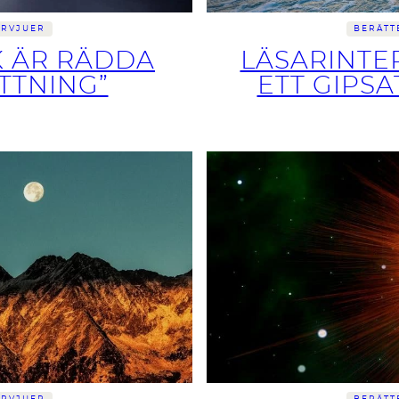
ERVJUER
BERÄTT
K ÄR RÄDDA
LÄSARINTE
TTNING”
ETT GIPS