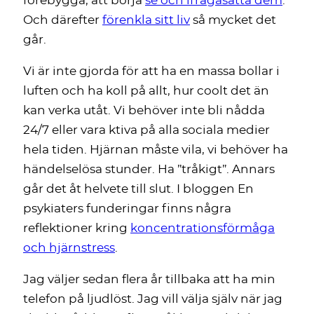
förebygga, att börja
se och ifrågasätta dem
.
Och därefter
förenkla sitt liv
så mycket det
går.
Vi är inte gjorda för att ha en massa bollar i
luften och ha koll på allt, hur coolt det än
kan verka utåt. Vi behöver inte bli nådda
24/7 eller vara ktiva på alla sociala medier
hela tiden. Hjärnan måste vila, vi behöver ha
händelselösa stunder. Ha ”tråkigt”. Annars
går det åt helvete till slut. I bloggen En
psykiaters funderingar finns några
reflektioner kring
koncentrationsförmåga
och hjärnstress
.
Jag väljer sedan flera år tillbaka att ha min
telefon på ljudlöst. Jag vill välja själv när jag