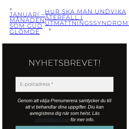
«
HUR SKA MAN UNDVIKA
JANUARI –
ÅTERFALL I
MÅNADEN
UTMATTNINGSSYNDROM
SOM GUD
»
GLÖMDE
NYHETSBREVET!
Genom att välja Prenumerera samtycker du till
att vi behandlar dina uppgifter. Diu kan
avregistrera dig när som helst. Läs
integritetspolicyn
för mer info.