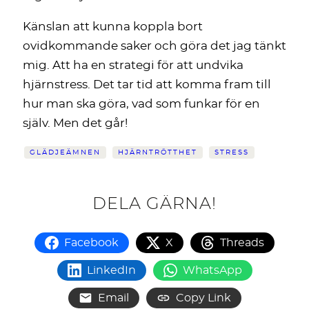
Känslan att kunna koppla bort
ovidkommande saker och göra det jag tänkt
mig. Att ha en strategi för att undvika
hjärnstress. Det tar tid att komma fram till
hur man ska göra, vad som funkar för en
själv. Men det går!
GLÄDJEÄMNEN
HJÄRNTRÖTTHET
STRESS
DELA GÄRNA!
Facebook
X
Threads
LinkedIn
WhatsApp
Email
Copy Link