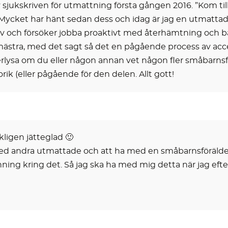
jukskriven för utmattning första gången 2016. ”Kom tillb
 Mycket har hänt sedan dess och idag är jag en utmatta
jälv och försöker jobba proaktivt med återhämtning och
bemästra, med det sagt så det en pågående process av acce
fterlysa om du eller någon annan vet någon fler småbarns
ik (eller pågående för den delen. Allt gott!
kligen jätteglad 🙂
med andra utmattade och att ha med en småbarnsförälder 
ing kring det. Så jag ska ha med mig detta när jag efterly