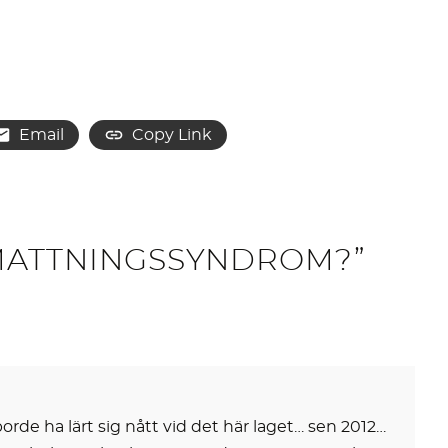
Email
Copy Link
UTMATTNINGSSYNDROM?”
orde ha lärt sig nått vid det här laget… sen 2012…