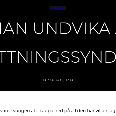
HÄLSA
AN UNDVIKA 
TTNINGSSYN
28 JANUARI, 2018
arit tvungen att trappa ned på all den här viljan ja