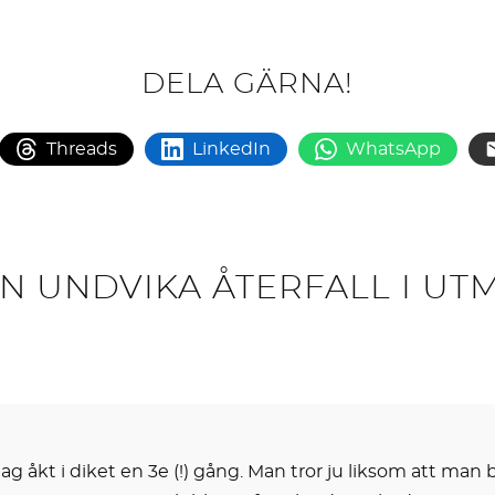
DELA GÄRNA!
Threads
LinkedIn
WhatsApp
MAN UNDVIKA ÅTERFALL I 
 åkt i diket en 3e (!) gång. Man tror ju liksom att man b