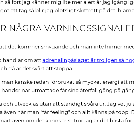
Och så fort jag känner mig lite mer alert är jag igång 
got ett tag så blir jag plötsligt skittrött på det, hjärn
ÅR NÅGRA VARNINGSSIGNALE
 som att det kommer smygande och man inte hinner med 
et handlar om att
adrenalinpåslaget är troligen så hög
ch då är det svårt att stoppa.
har man kanske redan förbrukat så mycket energi att 
händer när utmattade får sina återfall gång på gån
eva och utvecklas utan att ständigt spåra ur. Jag vet ju
även när man ”får feeling” och allt känns på topp. Det
rt även om det känns trist tror jag är det bästa för a