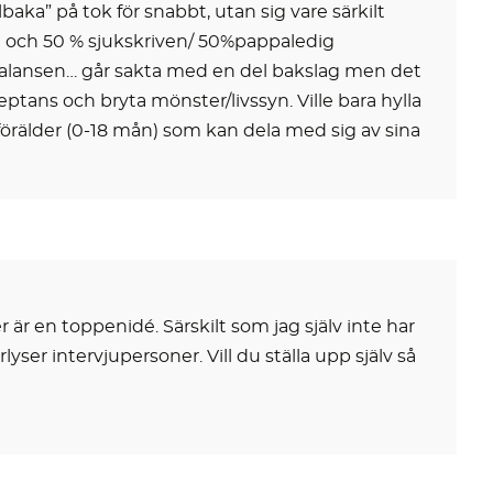
aka” på tok för snabbt, utan sig vare särkilt
d och 50 % sjukskriven/ 50%pappaledig
 balansen… går sakta med en del bakslag men det
ptans och bryta mönster/livssyn. Ville bara hylla
förälder (0-18 mån) som kan dela med sig av sina
är en toppenidé. Särskilt som jag själv inte har
ser intervjupersoner. Vill du ställa upp själv så