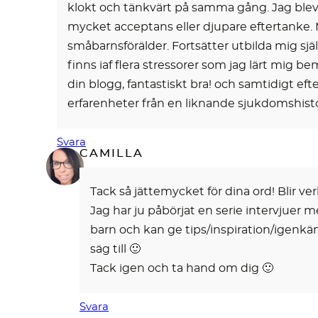
klokt och tänkvärt på samma gång. Jag blev s
mycket acceptans eller djupare eftertanke.
småbarnsförälder. Fortsätter utbilda mig s
finns iaf flera stressorer som jag lärt mig 
din blogg, fantastiskt bra! och samtidigt e
erfarenheter från en liknande sjukdomshistor
Svara
CAMILLA
Tack så jättemycket för dina ord! Blir ver
Jag har ju påbörjat en serie intervjuer 
barn och kan ge tips/inspiration/igenkänn
säg till 🙂
Tack igen och ta hand om dig 🙂
Svara