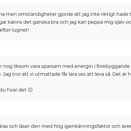
mma men omständigheter gjorde att jag inte riktigt hade 
agar känns det ganska bra och jag kan peppa mig själv oc
 efter lugnet!
får nog liksom vara sparsam med energin i förebyggande s
. Jag tror att vi utmattade får lära oss att leva så. Det 
du fixar det 🙂
åras och läser den med hög igenkänningsfaktor och även e