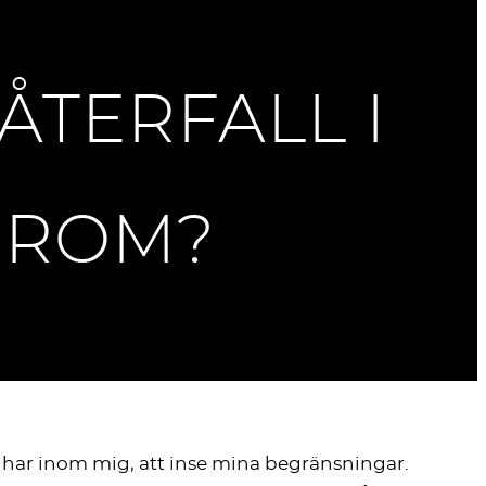
ÅTERFALL I
DROM?
g har inom mig, att inse mina begränsningar.