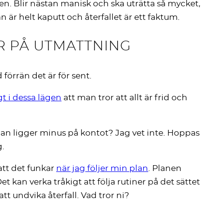
igen. Blir nästan manisk och ska uträtta så mycket,
an är helt kaputt och återfallet är ett faktum.
R PÅ UTMATTNING
förrän det är för sent.
t i dessa lägen
att man tror att allt är frid och
man ligger minus på kontot? Jag vet inte. Hoppas
g.
 att det funkar
när jag följer min plan
. Planen
 kan verka tråkigt att följa rutiner på det sättet
tt undvika återfall. Vad tror ni?