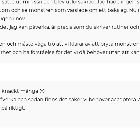
atte ut min ssri och blev utförsäkrad. Jag hade ingen so
om och se mönstren som varslade om ett bakslag. Nu när 
igen i nov.
et jag kan påverka, är precis som du skriver rutiner och 
iden och måste våga tro att vi klarar av att bryta mönstren
årbarhet och ha förståelse för det vi då behöver utan att k
ar knäckt många 🙁
påverka och sedan finns det saker vi behöver acceptera. Ac
på riktigt.