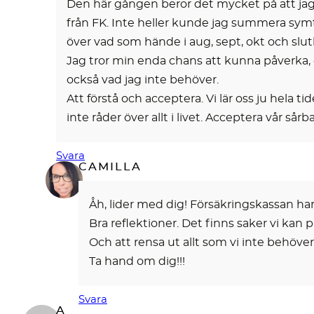
Den här gången beror det mycket på att jag s
från FK. Inte heller kunde jag summera symt
över vad som hände i aug, sept, okt och slutl
Jag tror min enda chans att kunna påverka, d
också vad jag inte behöver.
Att förstå och acceptera. Vi lär oss ju hela t
inte råder över allt i livet. Acceptera vår s
Svara
CAMILLA
Åh, lider med dig! Försäkringskassan h
Bra reflektioner. Det finns saker vi kan 
Och att rensa ut allt som vi inte behöver 
Ta hand om dig!!!
Svara
A