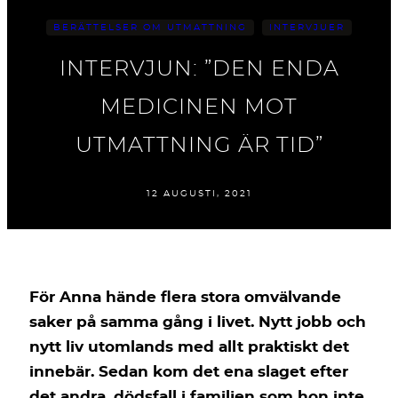
BERÄTTELSER OM UTMATTNING
INTERVJUER
INTERVJUN: ”DEN ENDA
MEDICINEN MOT
UTMATTNING ÄR TID”
12 AUGUSTI, 2021
För Anna hände flera stora omvälvande
saker på samma gång i livet. Nytt jobb och
nytt liv utomlands med allt praktiskt det
innebär. Sedan kom det ena slaget efter
det andra, dödsfall i familjen som hon inte