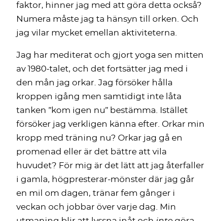
faktor, hinner jag med att göra detta också?
Numera måste jag ta hänsyn till orken. Och
jag vilar mycket emellan aktiviteterna.
Jag har mediterat och gjort yoga sen mitten
av 1980-talet, och det fortsätter jag med i
den mån jag orkar. Jag försöker hålla
kroppen igång men samtidigt inte låta
tanken ”kom igen nu” bestämma. Istället
försöker jag verkligen känna efter. Orkar min
kropp med träning nu? Orkar jag gå en
promenad eller är det bättre att vila
huvudet? För mig är det lätt att jag återfaller
i gamla, högpresterar-mönster där jag går
en mil om dagen, tränar fem gånger i
veckan och jobbar över varje dag. Min
utmaning blir att lyssna inåt och
inte
göra