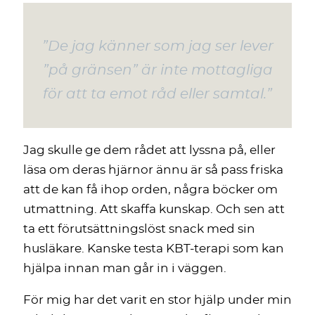
”De jag känner som jag ser lever
”på gränsen” är inte mottagliga
för att ta emot råd eller samtal.”
Jag skulle ge dem rådet att lyssna på, eller
läsa om deras hjärnor ännu är så pass friska
att de kan få ihop orden, några böcker om
utmattning. Att skaffa kunskap. Och sen att
ta ett förutsättningslöst snack med sin
husläkare. Kanske testa KBT-terapi som kan
hjälpa innan man går in i väggen.
För mig har det varit en stor hjälp under min