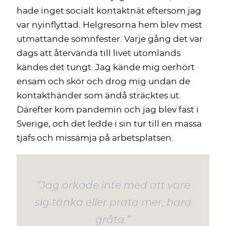
hade inget socialt kontaktnät eftersom jag
var nyinflyttad. Helgresorna hem blev mest
utmattande sömnfester. Varje gång det var
dags att återvända till livet utomlands
kändes det tungt. Jag kände mig oerhört
ensam och skör och drog mig undan de
kontakthänder som ändå sträcktes ut.
Därefter kom pandemin och jag blev fast i
Sverige, och det ledde i sin tur till en massa
tjafs och missämja på arbetsplatsen.
”Jag orkade inte med att vare
sig tänka eller prata mer, bara
gråta.”