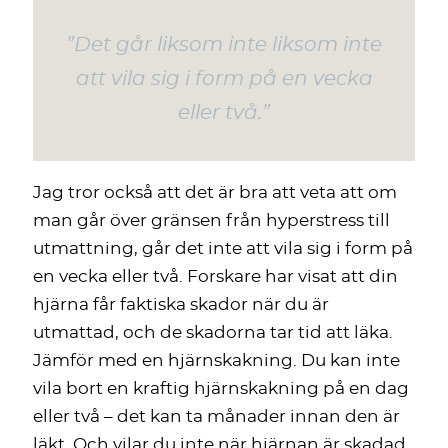
”Det går liksom inte liksom inte
att vila sig i form på en vecka
eller två.”
Jag tror också att det är bra att veta att om
man går över gränsen från hyperstress till
utmattning, går det inte att vila sig i form på
en vecka eller två. Forskare har visat att din
hjärna får faktiska skador när du är
utmattad, och de skadorna tar tid att läka.
Jämför med en hjärnskakning. Du kan inte
vila bort en kraftig hjärnskakning på en dag
eller två – det kan ta månader innan den är
läkt. Och vilar du inte när hjärnan är skadad,