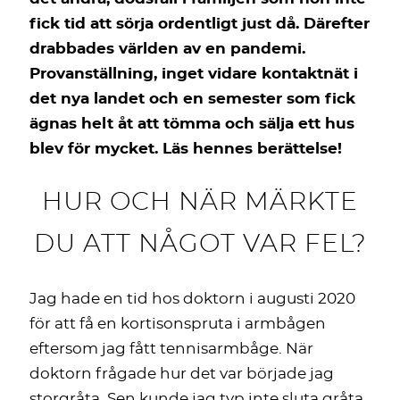
fick tid att sörja ordentligt just då. Därefter
drabbades världen av en pandemi.
Provanställning, inget vidare kontaktnät i
det nya landet och en semester som fick
ägnas helt åt att tömma och sälja ett hus
blev för mycket. Läs hennes berättelse!
HUR OCH NÄR MÄRKTE
DU ATT NÅGOT VAR FEL?
Jag hade en tid hos doktorn i augusti 2020
för att få en kortisonspruta i armbågen
eftersom jag fått tennisarmbåge. När
doktorn frågade hur det var började jag
storgråta. Sen kunde jag typ inte sluta gråta