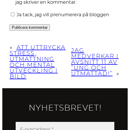
jag skriver en kommentar.
Ja tack, jag vill prenumerera på bloggen
«
ATT UTTRYCKA
JAG
STRESS,
MEDVERKAR I
UTMATTNING
AVSNITT 11 AV
OCH MENTAL
”UNG OCH
UTVECKLING I
UTMATTAD!”
»
BILD
NYHETSBREVET!