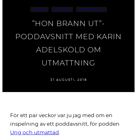
HÄLSA
LÄSTIPS
VARDAGSLIV
”HON BRANN UT”-
PODDAVSNITT MED KARIN
ADELSKÖLD OM
UTMATTNING
31 AUGUSTI, 2018
För ett par veckor var ju jag med om en
inspelning av ett poddavsnitt, för podden
Ung och utmattad
.