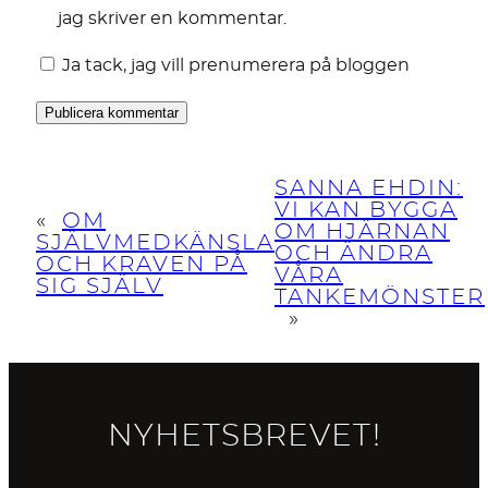
jag skriver en kommentar.
Ja tack, jag vill prenumerera på bloggen
SANNA EHDIN:
VI KAN BYGGA
«
OM
OM HJÄRNAN
SJÄLVMEDKÄNSLA
OCH ÄNDRA
OCH KRAVEN PÅ
VÅRA
SIG SJÄLV
TANKEMÖNSTER
»
NYHETSBREVET!