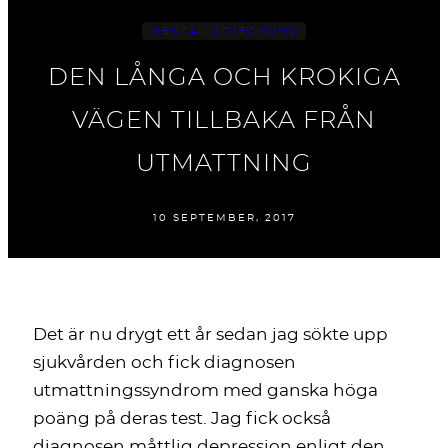
MENTAL UTVECKLING
DEN LÅNGA OCH KROKIGA
VÄGEN TILLBAKA FRÅN
UTMATTNING
10 SEPTEMBER, 2017
Det är nu drygt ett år sedan jag sökte upp
sjukvården och fick diagnosen
utmattningssyndrom med ganska höga
poäng på deras test. Jag fick också
diagnosen måttlig depression enligt den