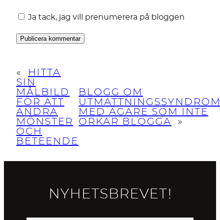
Ja tack, jag vill prenumerera på bloggen
«
HITTA
SIN
MÅLBILD
BLOGG OM
FÖR ATT
UTMATTNINGSSYNDRO
ÄNDRA
MED ÄGARE SOM INTE
MÖNSTER
ORKAR BLOGGA
»
OCH
BETEENDE
NYHETSBREVET!