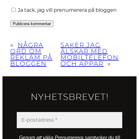
Ja tack, jag vill prenumerera på bloggen
«
NÅGRA
SAKER JAG
ORD OM
ÄLSKAR MED
REKLAM PÅ
MOBILTELEFON
BLOGGEN
OCH APPAR
»
NYHETSBREVET!
Genom att välja Prenumerera samtycker du till