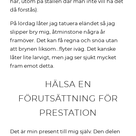
hår, utom på ställen där man inte vill ha det
då förstås).
På lördag låter jag tatuera eländet så jag
slipper bry mig, åtminstone några år
framöver. Det kan få regna och snöa utan
att brynen liksom…flyter iväg. Det kanske
låter lite larvigt, men jag ser sjukt mycket
fram emot detta.
HÄLSA EN
FÖRUTSÄTTNING FÖR
PRESTATION
Det är min present till mig själv. Den delen