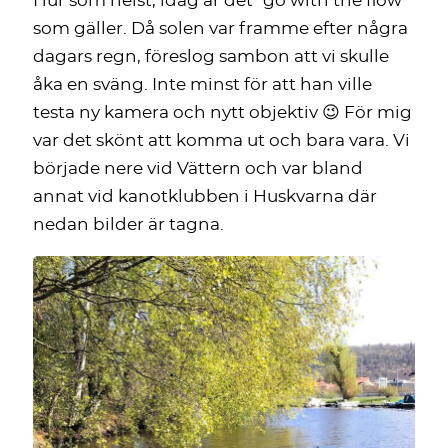
Hur som helst, idag är det ”go with the flow”
som gäller. Då solen var framme efter några
dagars regn, föreslog sambon att vi skulle
åka en sväng. Inte minst för att han ville
testa ny kamera och nytt objektiv 😉 För mig
var det skönt att komma ut och bara vara. Vi
började nere vid Vättern och var bland
annat vid kanotklubben i Huskvarna där
nedan bilder är tagna.