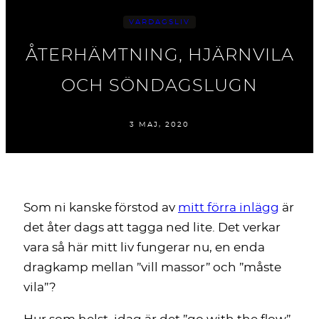
VARDAGSLIV
ÅTERHÄMTNING, HJÄRNVILA
OCH SÖNDAGSLUGN
3 MAJ, 2020
Som ni kanske förstod av
mitt förra inlägg
är
det åter dags att tagga ned lite. Det verkar
vara så här mitt liv fungerar nu, en enda
dragkamp mellan ”vill massor” och ”måste
vila”?