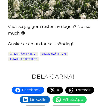
Vad ska jag göra resten av dagen? Not so
much 😀
Önskar er en fin fortsatt söndag!
ÅTERHÄMTNING
GLÄDJEÄMNEN
HJÄRNTRÖTTHET
DELA GÄRNA!
Facebook
X
Threads
LinkedIn
WhatsApp