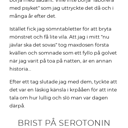
börja med sådant. Ville inte börja ”laborera
med psyket” som jag uttryckte det då och i
många år efter det.
Istället fick jag sömntabletter för att bryta
mönstret och få lite vila. Att jag i mitt ”nu
jävlar ska det sovas” tog maxdosen första
kvällen och somnade som ett fyllo på golvet
när jag varit på toa på natten, är en annan
historia…
Efter ett tag slutade jag med dem, tyckte att
det var en läskig känsla i krpååen för att inte
tala om hur lullig och slö man var dagen
därpå.
BRIST PÅ SEROTONIN