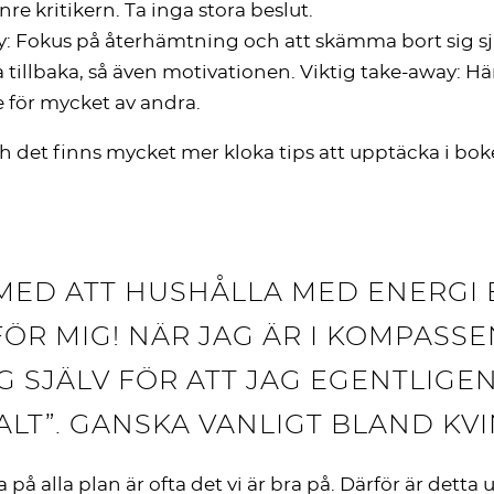
nre kritikern. Ta inga stora beslut.
y: Fokus på återhämtning och att skämma bort sig sjä
illbaka, så även motivationen. Viktig take-away: Här 
e för mycket av andra.
det finns mycket mer kloka tips att upptäcka i boke
 MED ATT HUSHÅLLA MED ENERGI
FÖR MIG! NÄR JAG ÄR I KOMPASS
 SJÄLV FÖR ATT JAG EGENTLIGEN
LT”. GANSKA VANLIGT BLAND KV
 på alla plan är ofta det vi är bra på. Därför är detta