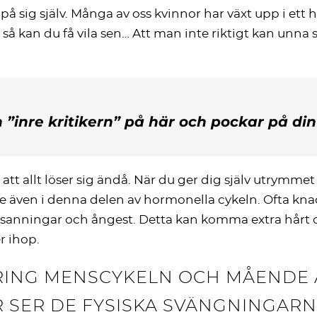
 sig själv. Många av oss kvinnor har växt upp i ett h
t så kan du få vila sen… Att man inte riktigt kan unna s
 ”inre kritikern” på här och pockar på 
nse att allt löser sig ändå. När du ger dig själv utry
ftare även i denna delen av hormonella cykeln. Ofta kn
nningar och ångest. Detta kan komma extra hårt om du 
r ihop.
RING MENSCYKELN OCH MÅENDE Ä
SER DE FYSISKA SVÄNGNINGAR