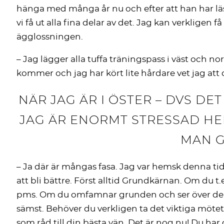
hänga med många år nu och efter att han har lä
vi få ut alla fina delar av det. Jag kan verkligen
ägglossningen.
– Jag lägger alla tuffa träningspass i väst och norr
kommer och jag har kört lite hårdare vet jag att d
NÄR JAG ÄR I ÖSTER – DVS DE
JAG ÄR ENORMT STRESSAD HE
MAN G
– Ja där är mångas fasa. Jag var hemsk denna 
att bli bättre. Först alltid Grundkärnan. Om du t.e
pms. Om du omfamnar grunden och ser över den 
sämst. Behöver du verkligen ta det viktiga mötet
som råd till din bästa vän. Det är nog nu! Du har 