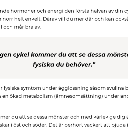
nde hormoner och energi den första halvan av din cyk
 norr helt enkelt. Därav vill du mer där och kan ock
l och mår bra av.
 egen cykel kommer du att se dessa mönst
fysiska du behöver.”
får fysiska symtom under ägglossning såsom svullna 
en en ökad metabolism (ämnesomsättning) under andra 
mer du att se dessa mönster och med kärlek ge dig äv
skar i öst och söder. Det är oerhört vackert att bjuda 