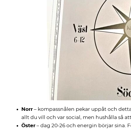
Norr
– kompassnålen pekar uppåt och detta ä
allt du vill och var social, men hushålla så 
Öster
– dag 20-26 och energin börjar sina. Fö