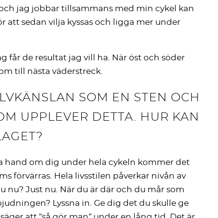
 och jag jobbar tillsammans med min cykel kan
för att sedan vilja kyssas och ligga mer under
g får de resultat jag vill ha. När öst och söder
om till nästa väderstreck.
SJÄLVKÄNSLAN SOM EN STEN OCH
OM UPPLEVER DETTA. HUR KAN
LAGET?
ta hand om dig under hela cykeln kommer det
ms förvärras. Hela livsstilen påverkar nivån av
 nu? Just nu. När du är där och du mår som
bjudningen? Lyssna in. Ge dig det du skulle ge
 säger att ”så gör man” under en lång tid. Det är