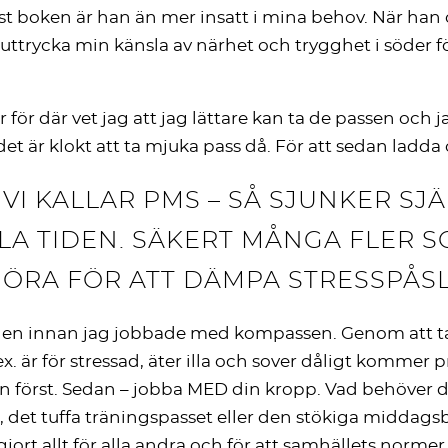
st boken är han än mer insatt i mina behov. När han
 få uttrycka min känsla av närhet och trygghet i söder 
 för där vet jag att jag lättare kan ta de passen och ja
et är klokt att ta mjuka pass då. För att sedan ladda 
T VI KALLAR PMS – SÅ SJUNKER 
LA TIDEN. SÄKERT MÅNGA FLER S
ÖRA FÖR ATT DÄMPA STRESSPÅS
tiden innan jag jobbade med kompassen. Genom att 
x. är för stressad, äter illa och sover dåligt kommer p
först. Sedan – jobba MED din kropp. Vad behöver du
, det tuffa träningspasset eller den stökiga middags
gjort allt för alla andra och för att samhällets normer