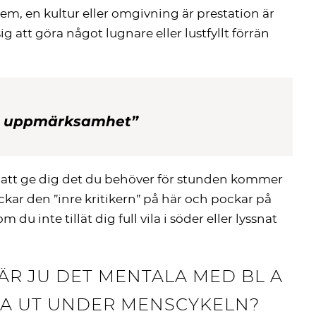
em, en kultur eller omgivning är prestation är
ig att göra något lugnare eller lustfyllt förrän
din uppmärksamhet”
mmet att ge dig det du behöver för stunden kommer
ackar den ”inre kritikern” på här och pockar på
inte tillät dig full vila i söder eller lyssnat
R JU DET MENTALA MED BL A
NA UT UNDER MENSCYKELN?