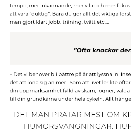
tempo, mer inkännande, mer vila och mer fokus på
att vara ”duktig”. Bara du gör allt det viktiga förs
man gjort klart jobb, träning, tvätt etc….
”Ofta knackar den
– Det vi behöver bli bättre på är att lyssna in. I
det att löna sig än mer . Som att livet ler lite o
din uppmärksamhet fylld av skam, lögner, valda sa
till din grundkärna under hela cykeln. Allt hänge
DET MAN PRATAR MEST OM K
HUMÖRSVÄNGNINGAR. HUR 