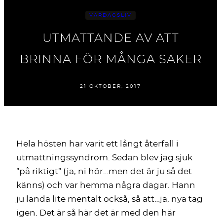
VARDAGSLIV
UTMATTANDE AV ATT
BRINNA FÖR MÅNGA SAKER
21 OKTOBER, 2017
Hela hösten har varit ett långt återfall i
utmattningssyndrom. Sedan blev jag sjuk
”på riktigt” (ja, ni hör…men det är ju så det
känns) och var hemma några dagar. Hann
ju landa lite mentalt också, så att…ja, nya tag
igen. Det är så här det är med den här