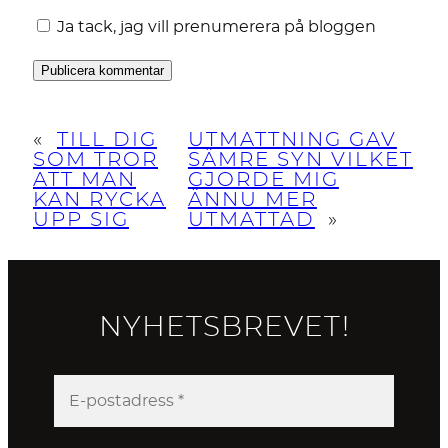
Ja tack, jag vill prenumerera på bloggen
«
TILL DIG
UTMATTNING GAV
SOM TROR
SÄMRE SYN VILKET
ATT MAN
GJORDE MIG
KAN RYCKA
ÄNNU MER
UPP SIG
UTMATTAD
»
NYHETSBREVET!