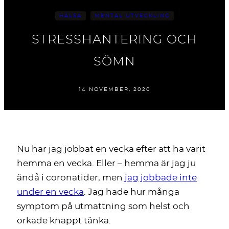
HÄLSA
MENTAL UTVECKLING
STRESSHANTERING OCH
SÖMN
14 NOVEMBER, 2020
Nu har jag jobbat en vecka efter att ha varit
hemma en vecka. Eller – hemma är jag ju
ändå i coronatider, men
jag jobbade inte
under en vecka
. Jag hade hur många
symptom på utmattning som helst och
orkade knappt tänka.