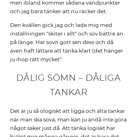
men ibland kommer sådana vändpunkter
och jag bara tänker att nu räcker det.
Den kvällen gick jag och lade mig med
inställningen ”skiter i allt” och sov bättre än
på länge. Har sovit gott sen dess och då
även haft lättare att tänka klart (det hänger
ju ihop rätt mycket”.
DÅLIG SÖMN – DÅLIGA
TANKAR
Det är ju så ologiskt att ligga och älta tankar
när man ska sova, man kan ju ändå inte göra
något saker just då. Att tänka logiskt har
hjälpt mig många gånger, det är bara det