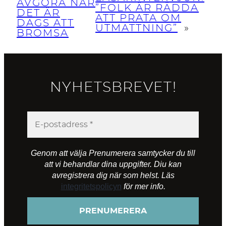
AVGÖRA NÄR
”FOLK ÄR RÄDDA
DET ÄR
ATT PRATA OM
DAGS ATT
UTMATTNING”
»
BROMSA
NYHETSBREVET!
Genom att välja Prenumerera samtycker du till
att vi behandlar dina uppgifter. Diu kan
avregistrera dig när som helst. Läs
integritetspolicyn
för mer info.