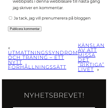
webbplats i denna webbläsare till nästa gång
jag skriver en kommentar.
Ja tack, jag vill prenumerera på bloggen
KÄNSLAN
«
AV ATT
UTMATTNINGSSYNDROM
MISSA
OCH TRÄNING – ETT
DET
NYTT
”RIKTIGA”
FÖRHÅLLNINGSSÄTT
LIVET
»
NYHETSBREVET!