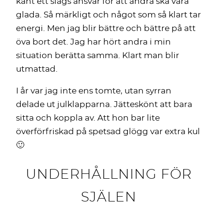
känt ett slags ansvar för att andra ska vara
glada. Så märkligt och något som så klart tar
energi. Men jag blir bättre och bättre på att
öva bort det. Jag har hört andra i min
situation berätta samma. Klart man blir
utmattad.
I år var jag inte ens tomte, utan syrran
delade ut julklapparna. Jätteskönt att bara
sitta och koppla av. Att hon bar lite
överförfriskad på spetsad glögg var extra kul
🙂
UNDERHÅLLNING FÖR
SJÄLEN