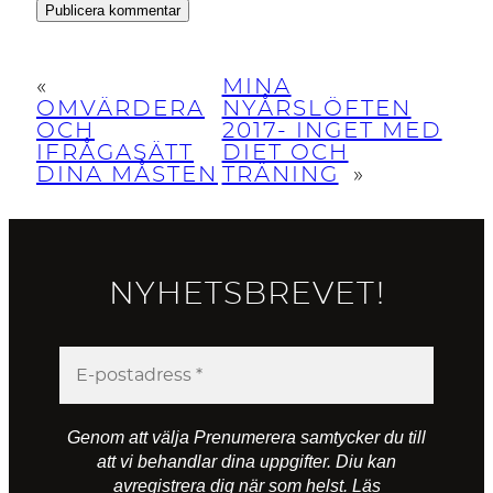
«
MINA
OMVÄRDERA
NYÅRSLÖFTEN
OCH
2017- INGET MED
IFRÅGASÄTT
DIET OCH
DINA MÅSTEN
TRÄNING
»
NYHETSBREVET!
Genom att välja Prenumerera samtycker du till
att vi behandlar dina uppgifter. Diu kan
avregistrera dig när som helst. Läs