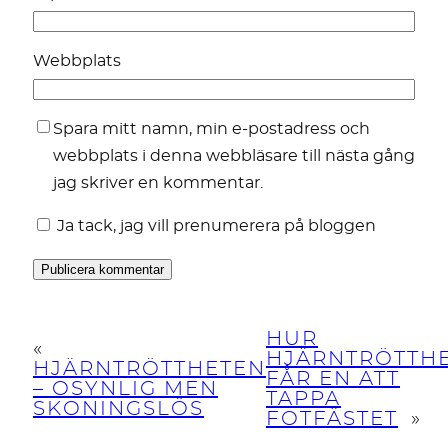
Webbplats
Spara mitt namn, min e-postadress och
webbplats i denna webbläsare till nästa gång
jag skriver en kommentar.
Ja tack, jag vill prenumerera på bloggen
HUR
«
HJÄRNTRÖTTH
HJÄRNTRÖTTHETEN
FÅR EN ATT
– OSYNLIG MEN
TAPPA
SKONINGSLÖS
FOTFÄSTET
»