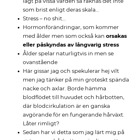
lågt på vissa värden så räknas det inte
som brist enligt deras skala…
Stress – no shit…
Hormonförändringar, som kommer
med ålder men som också kan
orsakas
eller påskyndas av långvarig stress
Ålder spelar naturligtvis in men se
ovanstående
Här gissar jag och spekulerar hej vilt
men jag tänker på min groteskt spända
nacke och axlar. Borde hämma
blodflödet till huvudet och hårbotten,
där blodcirkulation är en ganska
avgörande för en fungerande hårväxt.
Låter rimligt?
Sedan har vi detta som jag lärt mig på