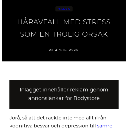
HÄLSA
HÅRAVFALL MED STRESS
SOM EN TROLIG ORSAK
22 APRIL, 2020
Inlägget innehåller reklam genom
annonslänkar för Bodystore
Jorå, så att det räckte inte med allt ifrån
kognitiva besvär och depression till
sämre