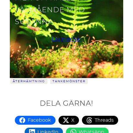
VÄLMÅENDE MED
SUSANNA:
Läs mer här
ÅTERHÄMTNING
TANKEMÖNSTER
DELA GÄRNA!
Facebook
X
Threads
LinkedIn
WhatsApp