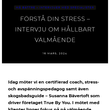
MÅ BÄTTRE – INTERVJUER MED SPECIALISTER
FÖRSTÅ DIN STRESS –
INTERVJU OM HÅLLBART
VÄLMÅENDE
16 MARS, 2024
Idag möter vi en certifierad coach, stress-
och avspänningspedagog samt även
skogsbadsguide – Susanna Bävertoft som
driver företaget True By You. I mötet med
klienter ligger fokus på på välmående,