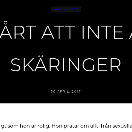
VARDAGSLIV
ÅRT ATT INTE
SKÄRINGER
30 APRIL, 2017
digt som hon är rolig. Hon pratar om allt ifrån sexue