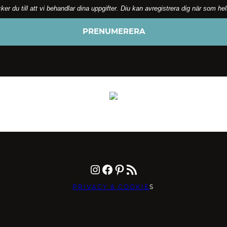
 du till att vi behandlar dina uppgifter. Diu kan avregistrera dig när som he
Instagram
Facebook
Pinterest
RSS-flöde
PRIVACY & COOKIE
S