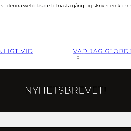
 i denna webbläsare till nästa gång jag skriver en kom
NLIGT VID
VAD JAG GJORDE
»
NYHETSBREVET!