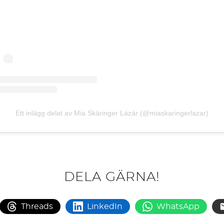
Ett inlägg delat av Mia Skäringer Lázár (@miaskaringerlazar)
DELA GÄRNA!
Threads
LinkedIn
WhatsApp