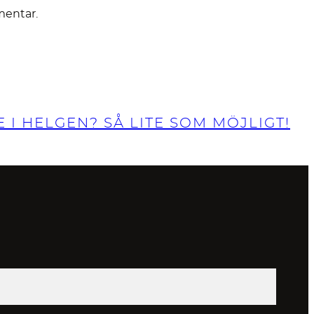
mentar.
 I HELGEN? SÅ LITE SOM MÖJLIGT!