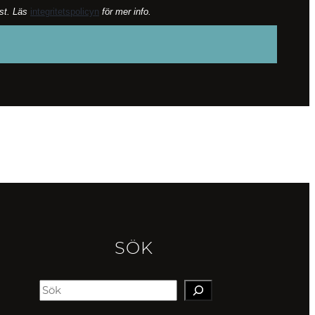
lst. Läs
integritetspolicyn
för mer info.
SÖK
S
e
a