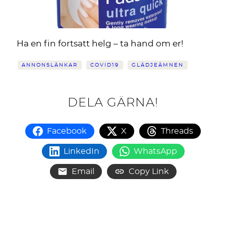
Ha en fin fortsatt helg – ta hand om er!
ANNONSLÄNKAR
COVID19
GLÄDJEÄMNEN
DELA GÄRNA!
Facebook
X
Threads
LinkedIn
WhatsApp
Email
Copy Link