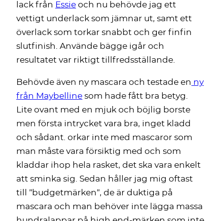
lack från
Essie
och nu behövde jag ett
vettigt underlack som jämnar ut, samt ett
överlack som torkar snabbt och ger finfin
slutfinish. Använde bägge igår och
resultatet var riktigt tillfredsställande.
Behövde även ny mascara och testade en
ny
från Maybelline
som hade fått bra betyg.
Lite ovant med en mjuk och böjlig borste
men första intrycket vara bra, inget kladd
och sådant. orkar inte med mascaror som
man måste vara försiktig med och som
kladdar ihop hela rasket, det ska vara enkelt
att sminka sig. Sedan håller jag mig oftast
till ”budgetmärken”, de är duktiga på
mascara och man behöver inte lägga massa
hundralappar på high end-märken som inte