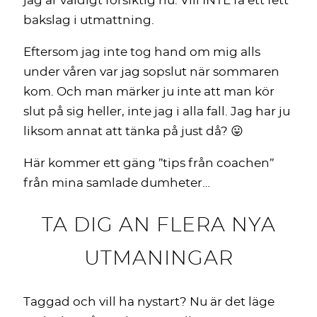
jag är väldigt försiktig nu. Vill INTE få ett fett
bakslag i utmattning.
Eftersom jag inte tog hand om mig alls
under våren var jag sopslut när sommaren
kom. Och man märker ju inte att man kör
slut på sig heller, inte jag i alla fall. Jag har ju
liksom annat att tänka på just då? 😛
Här kommer ett gäng ”tips från coachen”
från mina samlade dumheter…
TA DIG AN FLERA NYA
UTMANINGAR
Taggad och vill ha nystart? Nu är det läge