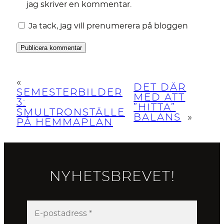
jag skriver en kommentar.
Ja tack, jag vill prenumerera på bloggen
«
DET DÄR
SEMESTERBILDER
MED ATT
3:
”HITTA”
SMULTRONSTÄLLE
BALANS
»
PÅ HEMMAPLAN
NYHETSBREVET!