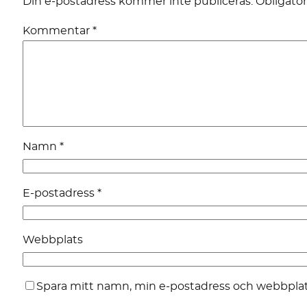
Din e-postadress kommer inte publiceras.
Obligator
Kommentar
*
Namn
*
E-postadress
*
Webbplats
Spara mitt namn, min e-postadress och webbplats