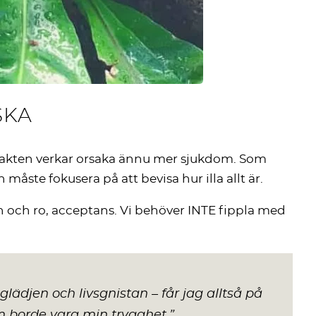
SKA
ntakten verkar orsaka ännu mer sjukdom. Som
 måste fokusera på att bevisa hur illa allt är.
n och ro, acceptans. Vi behöver INTE fippla med
lädjen och livsgnistan – får jag alltså på
 borde vara min trygghet.
”