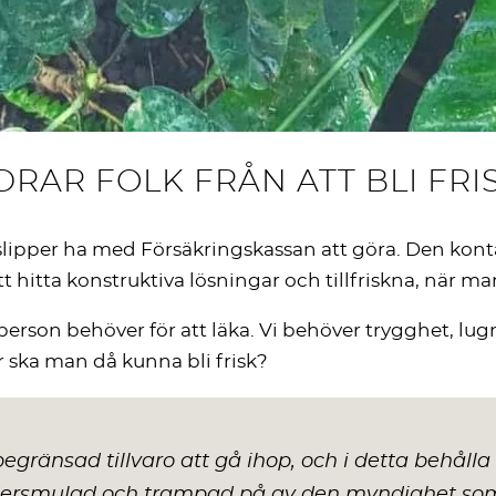
RAR FOLK FRÅN ATT BLI FRI
 slipper ha med Försäkringskassan att göra. Den ko
tt hitta konstruktiva lösningar och tillfriskna, när man
rson behöver för att läka. Vi behöver trygghet, lug
ur ska man då kunna bli frisk?
gränsad tillvaro att gå ihop, och i detta behålla g
ersmulad och trampad på av den myndighet som