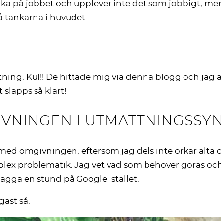
llbaka på jobbet och upplever inte det som jobbigt, m
å tankarna i huvudet.
ning. Kul!! De hittade mig via denna blogg och jag ä
 släpps så klart!
GIVNINGEN I UTMATTNINGSS
ed omgivningen, eftersom jag dels inte orkar älta det
lex problematik. Jag vet vad som behöver göras och 
 lägga en stund på Google istället.
gast så.