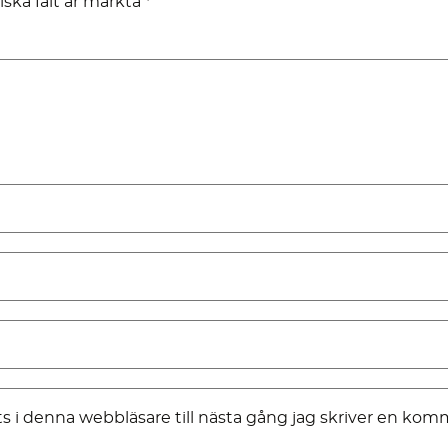
iska fält är märkta
*
 i denna webbläsare till nästa gång jag skriver en kom