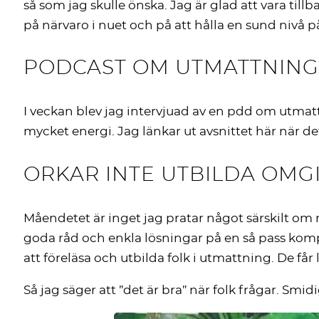
så som jag skulle önska. Jag är glad att vara ti
på närvaro i nuet och på att hålla en sund nivå p
PODCAST OM UTMATTNING
I veckan blev jag intervjuad av en pdd om utmatt
mycket energi. Jag länkar ut avsnittet här när det
ORKAR INTE UTBILDA OM
Måendetet är inget jag pratar något särskilt om m
goda råd och enkla lösningar på en så pass komp
att föreläsa och utbilda folk i utmattning. De får
Så jag säger att ”det är bra” när folk frågar. Smidi