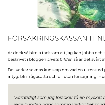
FÖRSÄKRINGSKASSAN HIND
Är dock så himla tacksam att jag kan jobba och
beskrivet i bloggen
Livets bilder,
så är det svårt a
Det verkar saknas kunskap om vad en utmattad pe
intyg, bli ifrågasatta och bli utan försörjning. H
”
Samtidigt som jag försöker få en mycket be
regelbunden basis samma verklighet sönd