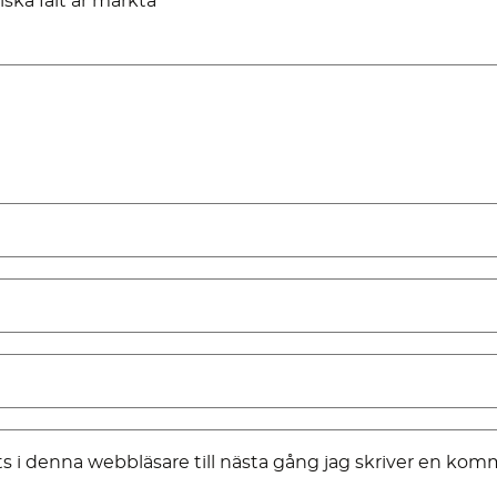
iska fält är märkta
*
 i denna webbläsare till nästa gång jag skriver en kom