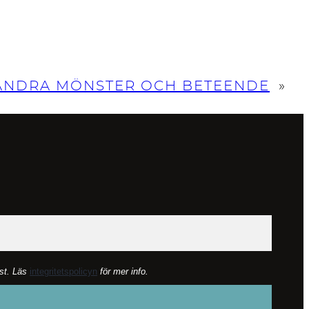
T ÄNDRA MÖNSTER OCH BETEENDE
»
lst. Läs
integritetspolicyn
för mer info.