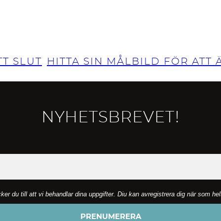
TT SLUT
HITTA SIN MÅLBILD FÖR AT
NYHETSBREVET!
 du till att vi behandlar dina uppgifter. Diu kan avregistrera dig när som he