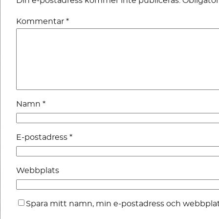
Din e-postadress kommer inte publiceras.
Obligator
Kommentar
*
Namn
*
E-postadress
*
Webbplats
Spara mitt namn, min e-postadress och webbplats