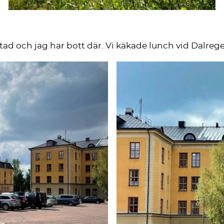
 stad och jag har bott där. Vi käkade lunch vid Dalre