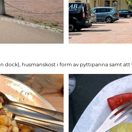
n dock), husmanskost i form av pyttipanna samt att vi