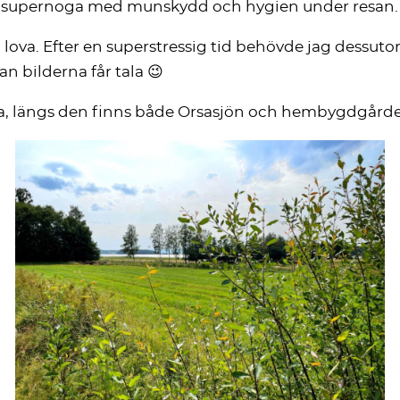
var supernoga med munskydd och hygien under resan.
lova. Efter en superstressig tid behövde jag dessuto
an bilderna får tala 😉
a, längs den finns både Orsasjön och hembygdgård