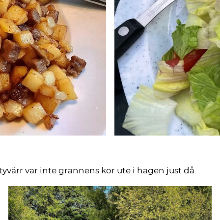
tyvärr var inte grannens kor ute i hagen just då.