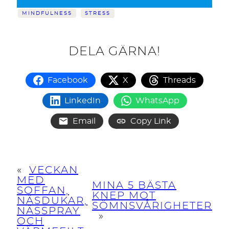
MINDFULNESS
STRESS
DELA GÄRNA!
Facebook
X
Threads
LinkedIn
WhatsApp
Email
Copy Link
«
VECKAN
MED
MINA 5 BÄSTA
SOFFAN,
KNEP MOT
NÄSDUKAR,
SÖMNSVÅRIGHETER
NÄSSPRAY
»
OCH