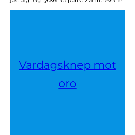
just dig. Jag tycker att punkt 2 är intressant!
Vardagsknep mot
oro