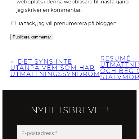
webbplats i denna webbläsare till nästa gång
jag skriver en kommentar.
Ja tack, jag vill prenumerera på bloggen
RESUMÉ – 
«
DET SYNS INTE
UTMATTN
UTANPÅ VEM SOM HAR
OCH BEGI
UTMATTNINGSSYNDROM
SJÄLVMO
NYHETSBREVET!