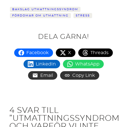
BAKSLAG UTMATTNINGSSYNDROM
FÖRDOMAR OM UTMATTNING
STRESS
DELA GÄRNA!
Facebook
X
Threads
LinkedIn
WhatsApp
Email
Copy Link
4 SVAR TILL
”UTMATTNINGSSYNDROM
OCH VARFÖR VI INTE