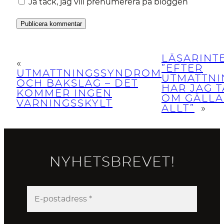
Ja tack, jag vill prenumerera på bloggen
LÄSARINT
«
”EFTER
UTMATTNINGSSYNDROM
UTMATTNI
OCH BAKSLAG – DET
HAR JAG 
KOMMER INGEN
OM GÄLL
VARNINGSSKYLT
ALLT”
»
NYHETSBREVET!