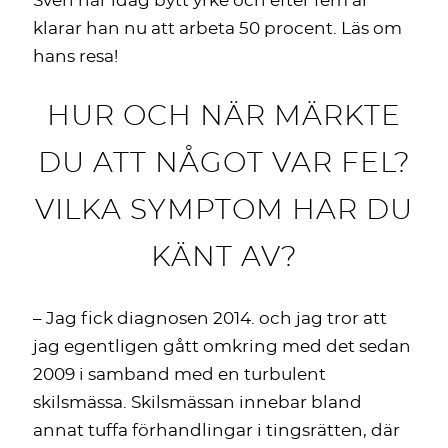
Sven har idag bytt yrke och efter fem år
klarar han nu att arbeta 50 procent. Läs om
hans resa!
HUR OCH NÄR MÄRKTE
DU ATT NÅGOT VAR FEL?
VILKA SYMPTOM HAR DU
KÄNT AV?
– Jag fick diagnosen 2014. och jag tror att
jag egentligen gått omkring med det sedan
2009 i samband med en turbulent
skilsmässa. Skilsmässan innebar bland
annat tuffa förhandlingar i tingsrätten, där