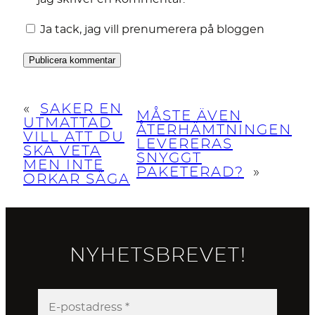
Ja tack, jag vill prenumerera på bloggen
«
SAKER EN
MÅSTE ÄVEN
UTMATTAD
ÅTERHÄMTNINGEN
VILL ATT DU
LEVERERAS
SKA VETA
SNYGGT
MEN INTE
PAKETERAD?
»
ORKAR SÄGA
NYHETSBREVET!