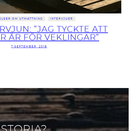
ELSER OM UTMATTNING
INTERVJUER
RVJUN: ”JAG TYCKTE ATT
R ÄR FÖR VEKLINGAR”
7 SEPTEMBER, 2018
ISTORIA?