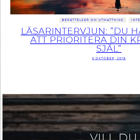
BERÄTTELSER OM UTMATTNING
INT
LÄSARINTERVJUN: ”DU H
ATT PRIORITERA DIN 
SJÄL”
5 OKTOBER, 2018
VILL DU