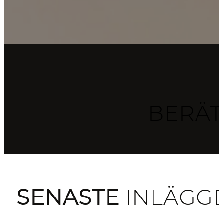
BERÄ
SENASTE
INLÄGG