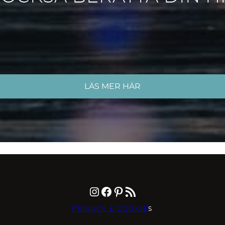
LÄS MER HÄR
Instagram
Facebook
Pinterest
RSS-flöde
PRIVACY & COOKIE
S