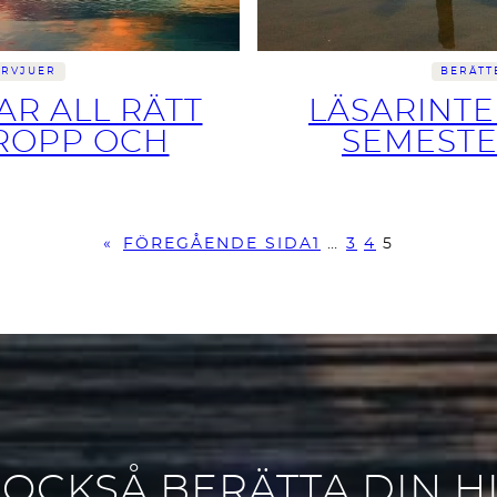
ERVJUER
BERÄTT
AR ALL RÄTT
LÄSARINTE
KROPP OCH
SEMESTE
«
FÖREGÅENDE SIDA
1
…
3
4
5
 OCKSÅ BERÄTTA DIN H