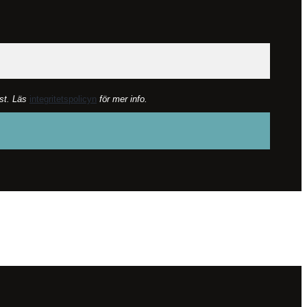
lst. Läs
integritetspolicyn
för mer info.