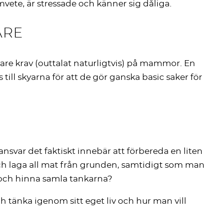
mvete, är stressade och känner sig dåliga.
ARE
vare krav (outtalat naturligtvis) på mammor. En
 skyarna för att de gör ganska basic saker för
ansvar det faktiskt innebär att förbereda en liten
g och laga all mat från grunden, samtidigt som man
a och hinna samla tankarna?
ch tänka igenom sitt eget liv och hur man vill