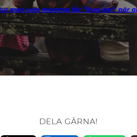
Hur man som mamma får ”ihop det” när al
DELA GÄRNA!