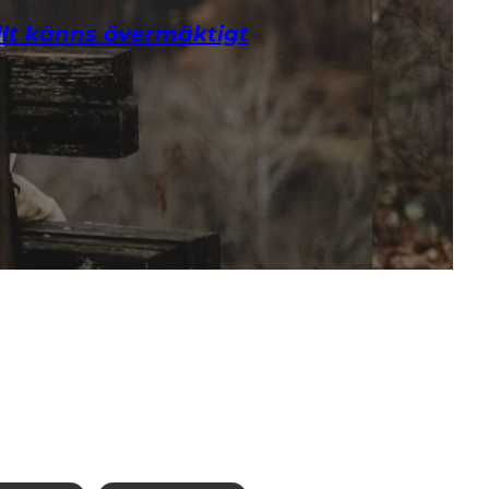
lt känns övermäktigt