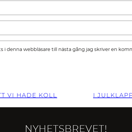
 i denna webbläsare till nästa gång jag skriver en kom
T VI HADE KOLL
I JULKLAP
NYHETSBREVET!