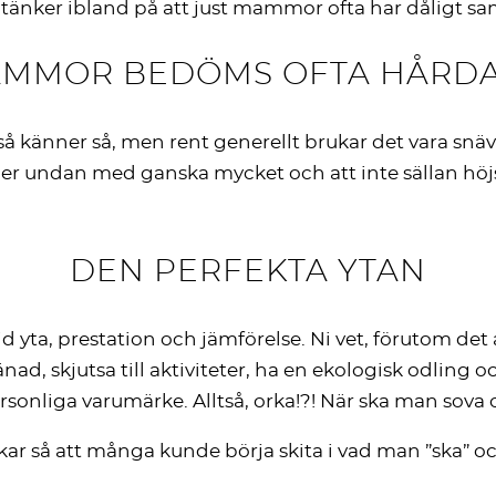
 tänker ibland på att just mammor ofta har dåligt sa
MMOR BEDÖMS OFTA HÅRD
så känner så, men rent generellt brukar det vara snä
n med ganska mycket och att inte sällan höjs till
DEN PERFEKTA YTAN
d yta, prestation och jämförelse. Ni vet, förutom det 
änad, skjutsa till aktiviteter, ha en ekologisk odlin
ersonliga varumärke. Alltså, orka!?! När ska man sov
skar så att många kunde börja skita i vad man ”ska” o