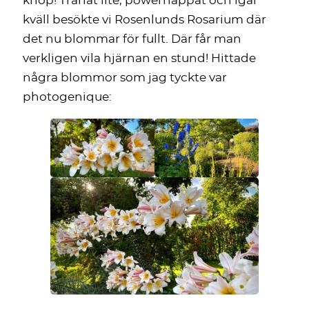
knop! Tränat lite, powernappat och igår
kväll besökte vi Rosenlunds Rosarium där
det nu blommar för fullt. Där får man
verkligen vila hjärnan en stund! Hittade
några blommor som jag tyckte var
photogenique: