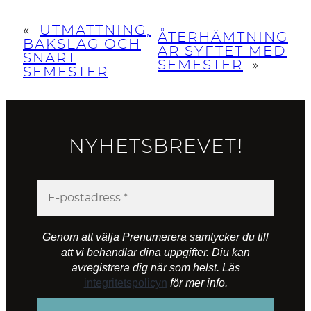
«
UTMATTNING,
ÅTERHÄMTNING
BAKSLAG OCH
ÄR SYFTET MED
SNART
SEMESTER
»
SEMESTER
NYHETSBREVET!
Genom att välja Prenumerera samtycker du till
att vi behandlar dina uppgifter. Diu kan
avregistrera dig när som helst. Läs
integritetspolicyn
för mer info.