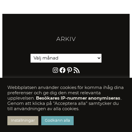
ARKIV
Instagram
Facebook
Pinterest
RSS-flöde
PRIVACY & COOKIE
S
Webbplatsen använder cookies för komma ihåg dina
preferenser och ge dig den mest relevanta
SÖK
upplevelsen.
Besökares IP-nummer anonymiseras
..
Genom att klicka på "Acceptera alla" samtycker du
till användningen av alla cookies.
S
e
a
Inställningar
Godkänn alla
r
c