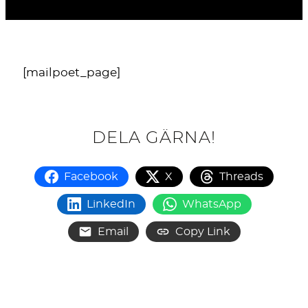
[mailpoet_page]
DELA GÄRNA!
Facebook
X
Threads
LinkedIn
WhatsApp
Email
Copy Link