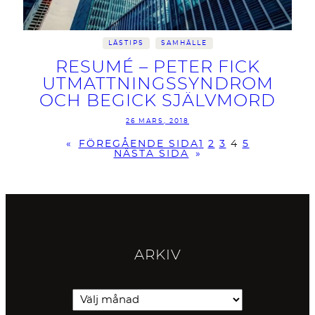
LÄSTIPS
SAMHÄLLE
RESUMÉ – PETER FICK
UTMATTNINGSSYNDROM
OCH BEGICK SJÄLVMORD
26 MARS, 2018
«
FÖREGÅENDE SIDA
1
2
3
4
5
NÄSTA SIDA
»
ARKIV