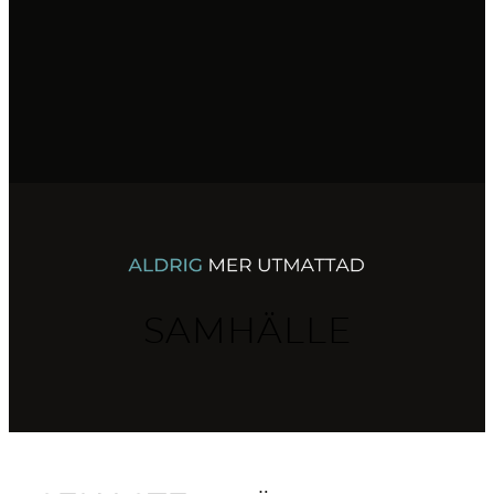
till
innehåll
SAMHÄLLE