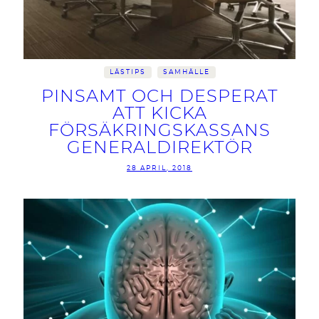
LÄSTIPS
SAMHÄLLE
PINSAMT OCH DESPERAT
ATT KICKA
FÖRSÄKRINGSKASSANS
GENERALDIREKTÖR
28 APRIL, 2018