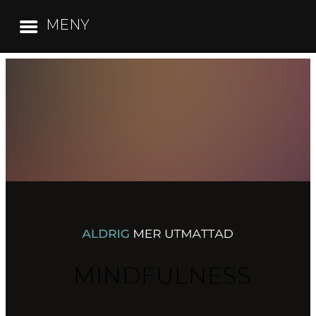
MENY
Hoppa
till
innehåll
MINDFULNESS