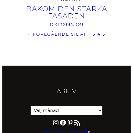
BAKOM DEN STARKA
FASADEN
30 OKTOBER, 2016
«
FÖREGÅENDE SIDA
1
…
3
4
5
ARKIV
Instagram
Facebook
Pinterest
RSS-flöde
PRIVACY & COOKIE
S